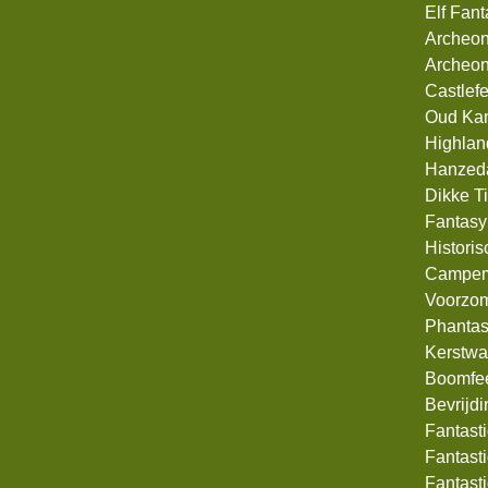
Elf Fan
Archeon
Archeon
Castlef
Oud Ka
Highlan
Hanzed
Dikke T
Fantasy
Historis
Campem
Voorzom
Phanta
Kerstwa
Boomfee
Bevrijd
Fantast
Fantast
Fantast