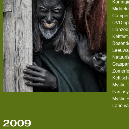
Koningi
Middele
Campeme
DVD op
Hanzed
Keltfest
Bosonde
Leeuwar
Natuurf
Graspar
Zomerfe
Keltisc
Mystic 
Fantasy
Mystic 
Land va
2009